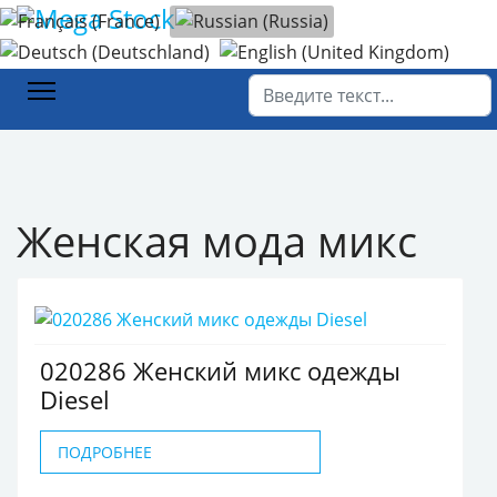
Выберите язык
Главная
Каталог товаров
Женская мода
Женская мода микс
Поиск
Женская мода микс
020286 Женский микс одежды
Diesel
ПОДРОБНЕЕ