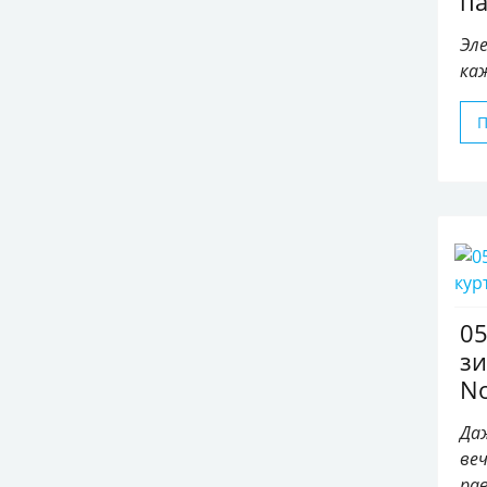
па
Эл
ка
05
зи
No
Да
ве
ра