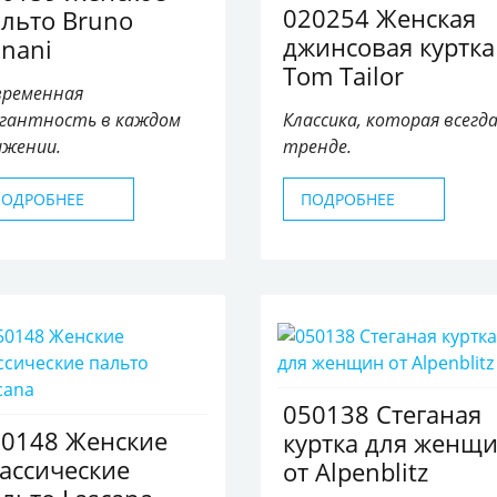
020254 Женская
льто Bruno
джинсовая куртка
nani
Tom Tailor
временная
егантность в каждом
Классика, которая всегда
ижении.
тренде.
ПОДРОБНЕЕ
ПОДРОБНЕЕ
050138 Cтеганая
50148 Женские
куртка для женщ
ассические
от Alpenblitz