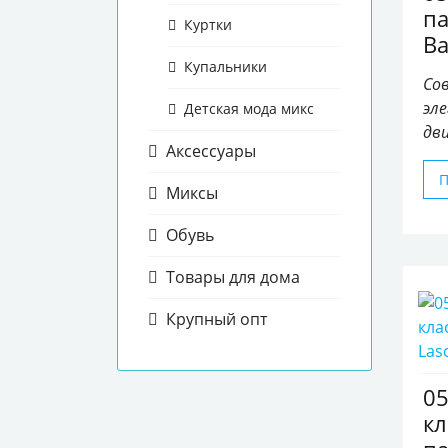
па
Куртки
Ba
Купальники
Со
эл
Детская мода микс
дв
Аксессуары
Миксы
Обувь
Товары для дома
Крупный опт
0
кл