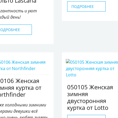
льто Lascana
ПОДРОБНЕЕ
егантность и уют
ждый день!
ПОДРОБНЕЕ
0106 Женская
050105 Женская
мняя куртка от
зимняя
rthfinder
двусторонняя
же холодными зимними
куртка от Lotto
черами девушки всё
вно очень любят гулять